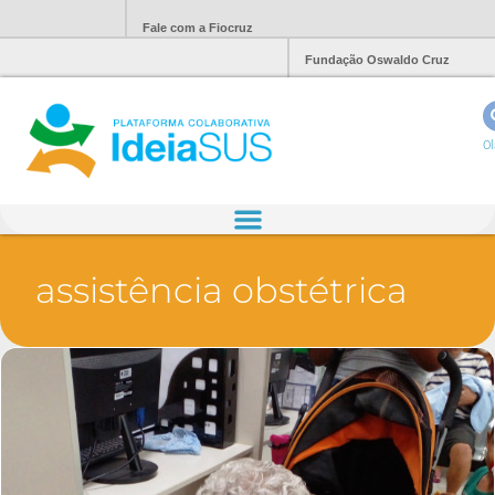
Fale com a Fiocruz
Fundação Oswaldo Cruz
Ol
assistência obstétrica