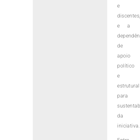
e
discentes
e a
dependên
de
apoio
político
e
estrutural
para
sustentab
da
iniciativa.