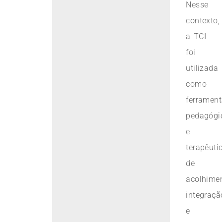
Nesse
contexto,
a TCI
foi
utilizada
como
ferramen
pedagógi
e
terapêuti
de
acolhimen
integraçã
e