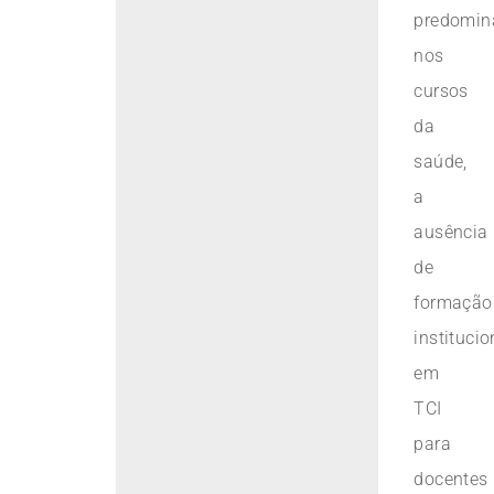
predomin
nos
cursos
da
saúde,
a
ausência
de
formação
institucio
em
TCI
para
docentes