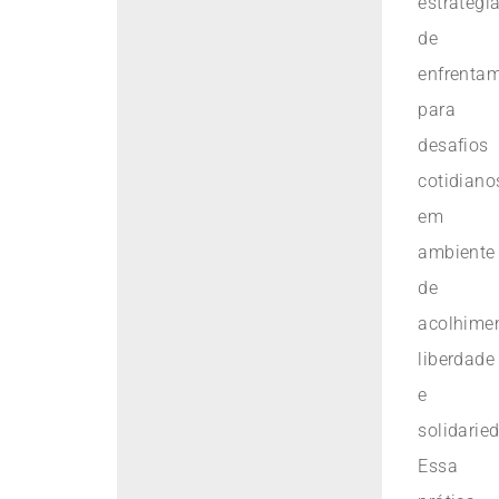
estratégi
de
enfrenta
para
desafios
cotidiano
em
ambiente
de
acolhimen
liberdade
e
solidarie
Essa