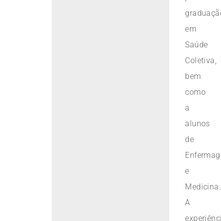
graduaçã
em
Saúde
Coletiva,
bem
como
a
alunos
de
Enferma
e
Medicina
A
experiênc