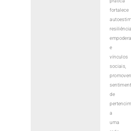
prática
fortalece
autoestim
resiliência
empoder
e
vínculos
sociais,
promove
sentimen
de
pertenci
a
uma