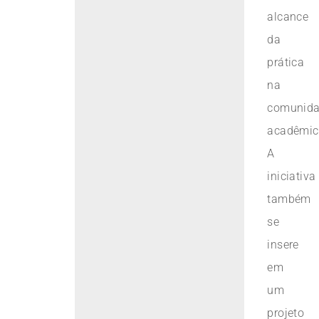
alcance
da
prática
na
comunid
acadêmic
A
iniciativa
também
se
insere
em
um
projeto