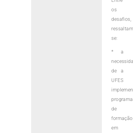
Entre
os
desafios,
ressaltam
se:
* a
necessid
de a
UFES
implemen
programa
de
formação
em