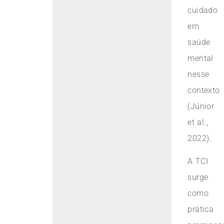
cuidado
em
saúde
mental
nesse
contexto
(Júnior
et al.,
2022).
A TCI
surge
como
prática