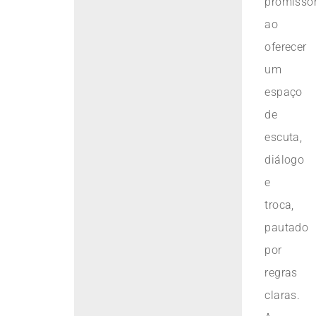
promisso
ao
oferecer
um
espaço
de
escuta,
diálogo
e
troca,
pautado
por
regras
claras.