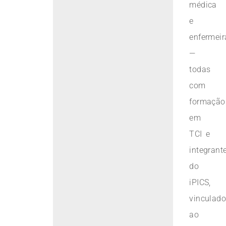
médica
e
enfermeir
—
todas
com
formação
em
TCI e
integrant
do
iPICS,
vinculad
ao