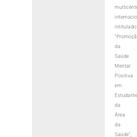
multicênt
internaci
intitulado
“Promoç
da
Saúde
Mental
Positiva
em
Estudant
da
Área
da
Saúde”,