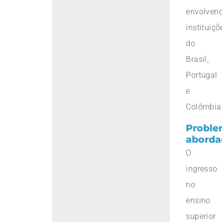
envolven
instituiçõ
do
Brasil,
Portugal
e
Colômbia
Proble
aborda
O
ingresso
no
ensino
superior