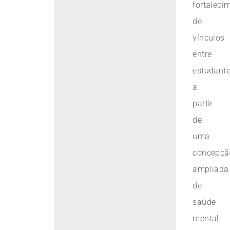
fortaleci
de
vínculos
entre
estudante
a
partir
de
uma
concepçã
ampliada
de
saúde
mental