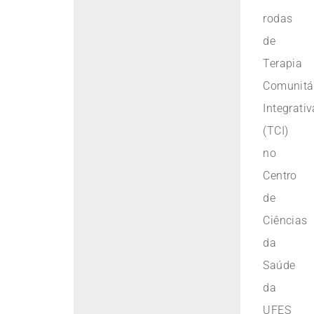
rodas
de
Terapia
Comunitá
Integrativ
(TCI)
no
Centro
de
Ciências
da
Saúde
da
UFES