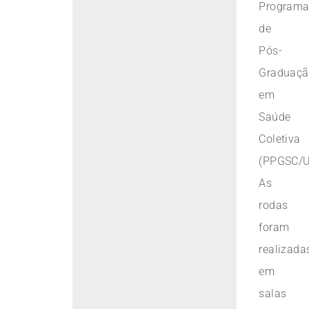
Program
de
Pós-
Graduaç
em
Saúde
Coletiva
(PPGSC/U
As
rodas
foram
realizada
em
salas