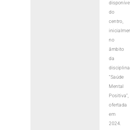
disponíve
do
centro,
inicialme
no
âmbito
da
disciplina
“Saúde
Mental
Positiva”,
ofertada
em
2024.