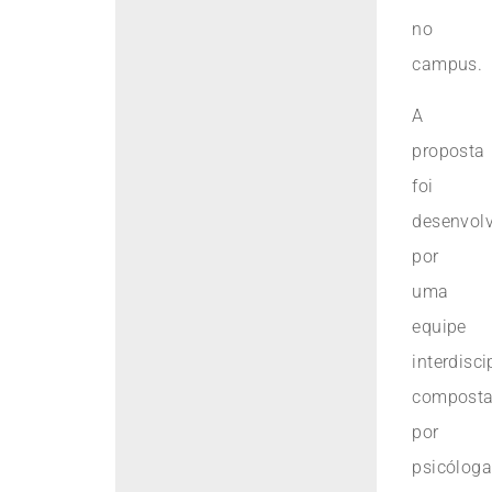
no
campus.
A
proposta
foi
desenvol
por
uma
equipe
interdisci
compost
por
psicóloga