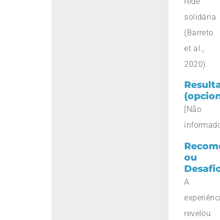
rede
solidária
(Barreto
et al.,
2020).
Result
(opcion
[Não
informad
Recom
ou
Desafi
A
experiênc
revelou