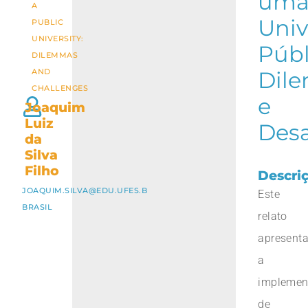
um
A
Univ
PUBLIC
UNIVERSITY:
Públ
DILEMMAS
AND
Dil
CHALLENGES
e
Joaquim
Luiz
Desa
da
Silva
Filho
Descri
JOAQUIM.SILVA@EDU.UFES.B
Este
BRASIL
relato
apresent
a
implemen
de