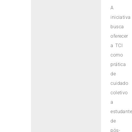
A
iniciativa
busca
oferecer
a TCI
como
prática
de
cuidado
coletivo
a
estudant
de
pós-