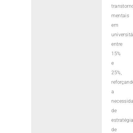
transtorn
mentais
em
universitá
entre
15%
e
25%,
reforçand
a
necessid
de
estratégi
de