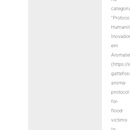
categori
“Protoco
Humanit
Inovado
em
Aromate
(https:/
gattefos
aroma-
protocol
for-
flood-
victims-
in-