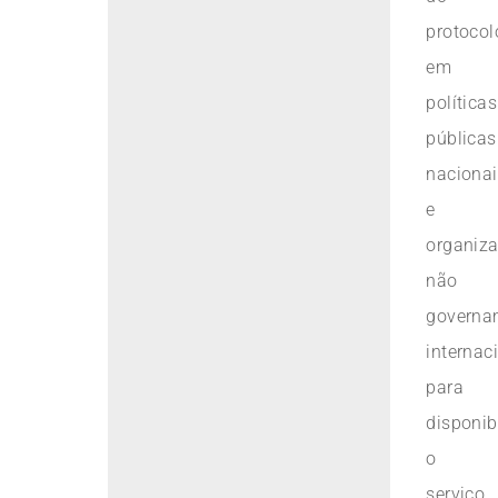
protocol
em
políticas
públicas
nacionai
e
organiz
não
governa
internac
para
disponib
o
serviço