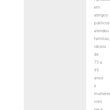
em
abrigos
públicos
atendeu
famílias,
idosos
de
75 a
95
anos
e
mulhere
com
seus