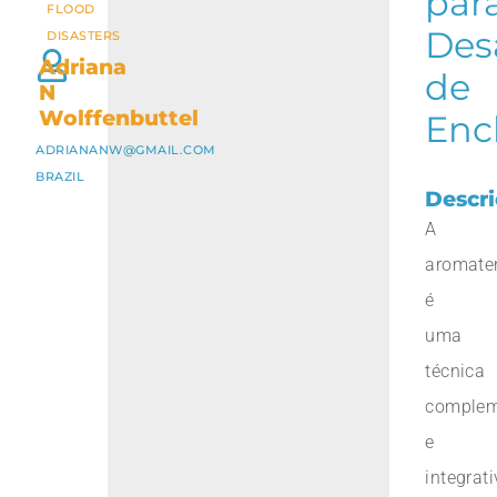
par
FLOOD
Des
DISASTERS
Adriana
de
N
Wolffenbuttel
Enc
ADRIANANW@GMAIL.COM
BRAZIL
Descr
A
aromate
é
uma
técnica
complem
e
integrat