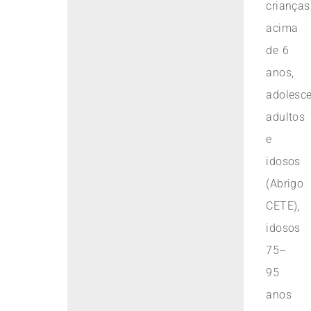
crianças
acima
de 6
anos,
adolesce
adultos
e
idosos
(Abrigo
CETE),
idosos
75–
95
anos