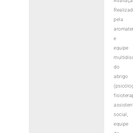
Avaliaçã
Realiza
pela
aromate
e
equipe
multidis
do
abrigo
(psicólo
fisiotera
assisten
social,
equipe