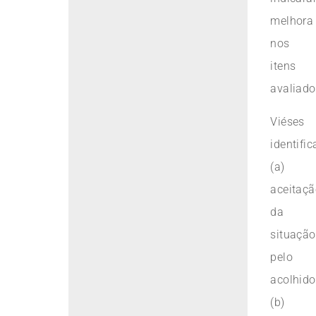
melhora
nos
itens
avaliado
Viéses
identific
(a)
aceitaçã
da
situação
pelo
acolhido
(b)