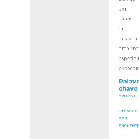
em
casos
de
desastre
ambienta
especia
enchente
Palavr
chave
AROMATE
.
DESASTRE
POR
ENCHENT
.