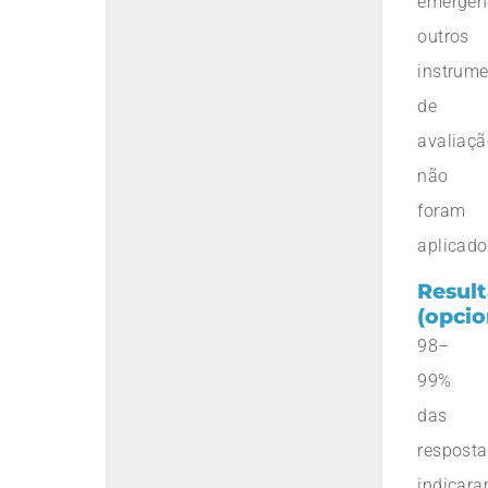
emergên
outros
instrum
de
avaliaçã
não
foram
aplicado
Resul
(opcio
98–
99%
das
resposta
indicar