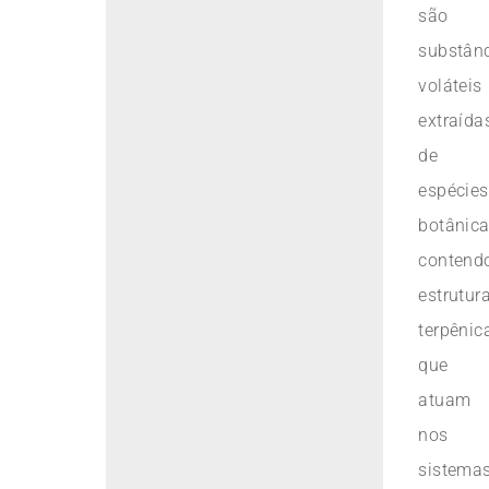
são
substân
voláteis
extraída
de
espécies
botânica
contend
estrutur
terpênic
que
atuam
nos
sistema