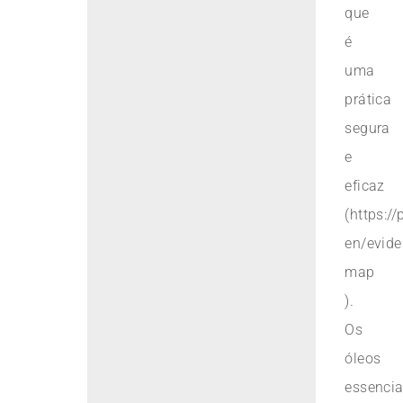
que
é
uma
prática
segura
e
eficaz
(https:/
en/evide
map
).
Os
óleos
essencia