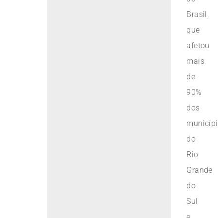
Brasil,
que
afetou
mais
de
90%
dos
municíp
do
Rio
Grande
do
Sul
e