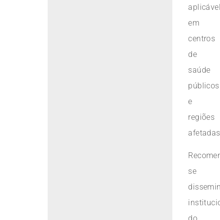
aplicáve
em
centros
de
saúde
públicos
e
regiões
afetadas
Recome
se
dissemi
instituci
do