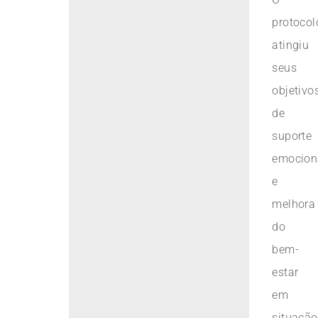
protocol
atingiu
seus
objetivo
de
suporte
emocion
e
melhora
do
bem-
estar
em
situação