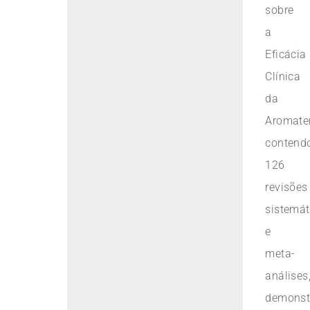
sobre
a
Eficácia
Clínica
da
Aromater
contend
126
revisões
sistemát
e
meta-
análises
demonst