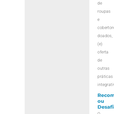
de
roupas
e
cobertor
doados,
(e)
oferta
de
outras
práticas
integrati
Recom
ou
Desaf
O