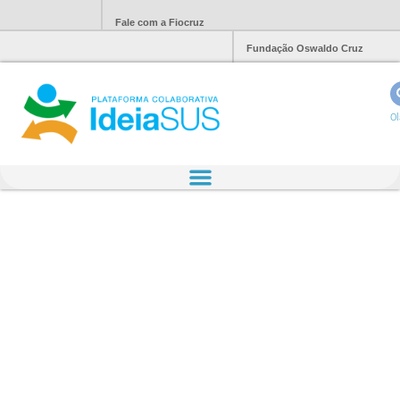
Fale com a Fiocruz
Fundação Oswaldo Cruz
Ol