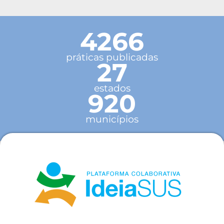
4266
práticas publicadas
27
estados
920
municípios