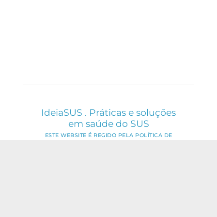
IdeiaSUS . Práticas e soluções
em saúde do SUS
ESTE WEBSITE É REGIDO PELA POLÍTICA DE
ACESSO ABERTO AO CONHECIMENTO, QUE
BUSCA GARANTIR À SOCIEDADE O ACESSO
GRATUITO, PÚBLICO E ABERTO AO CONTEÚDO
INTEGRAL DE TODA OBRA INTELECTUAL
PRODUZIDA PELA FIOCRUZ.
Fale Conosco: