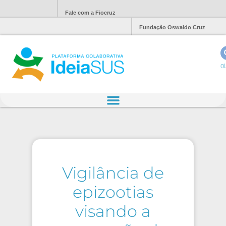
Fale com a Fiocruz
Fundação Oswaldo Cruz
Ol
Vigilância de
epizootias
visando a