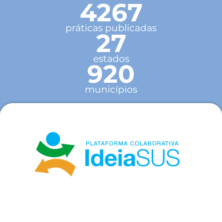
4267
práticas publicadas
27
estados
920
municípios