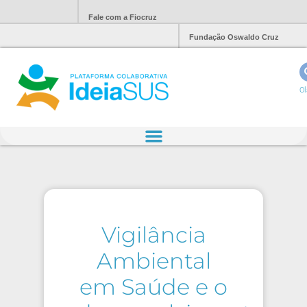
Fale com a Fiocruz
Fundação Oswaldo Cruz
Ol
Vigilância
Ambiental
em Saúde e o