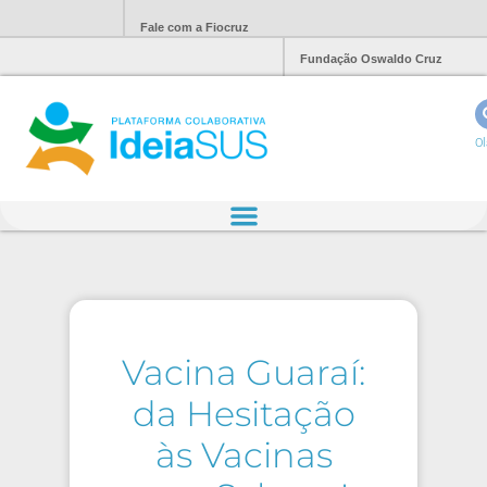
Fale com a Fiocruz
Fundação Oswaldo Cruz
Ol
Vacina Guaraí:
da Hesitação
às Vacinas