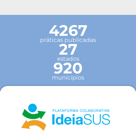
4267
práticas publicadas
27
estados
920
municípios