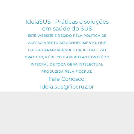
IdeiaSUS . Práticas e soluções
em saúde do SUS
ESTE WEBSITE É REGIDO PELA POLÍTICA DE
ACESSO ABERTO AO CONHECIMENTO, QUE
BUSCA GARANTIR À SOCIEDADE O ACESSO
GRATUITO, PÚBLICO E ABERTO AO CONTEÚDO
INTEGRAL DE TODA OBRA INTELECTUAL
PRODUZIDA PELA FIOCRUZ.
Fale Conosco:
ideia.sus@fiocruz.br
O conteúdo deste portal pode ser
utilizado para todos os fins não
comerciais, respeitados e reservados os
direitos dos autores.