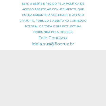
ESTE WEBSITE É REGIDO PELA POLÍTICA DE
ACESSO ABERTO AO CONHECIMENTO, QUE
BUSCA GARANTIR À SOCIEDADE O ACESSO
GRATUITO, PÚBLICO E ABERTO AO CONTEÚDO
INTEGRAL DE TODA OBRA INTELECTUAL
PRODUZIDA PELA FIOCRUZ.
Fale Conosco:
ideia.sus@fiocruz.br
O conteúdo deste portal pode ser
utilizado para todos os fins não
comerciais, respeitados e reservados os
direitos dos autores.