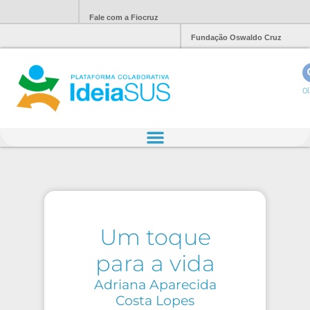
Fale com a Fiocruz
Fundação Oswaldo Cruz
Ol
Um toque
para a vida
Adriana Aparecida
Costa Lopes