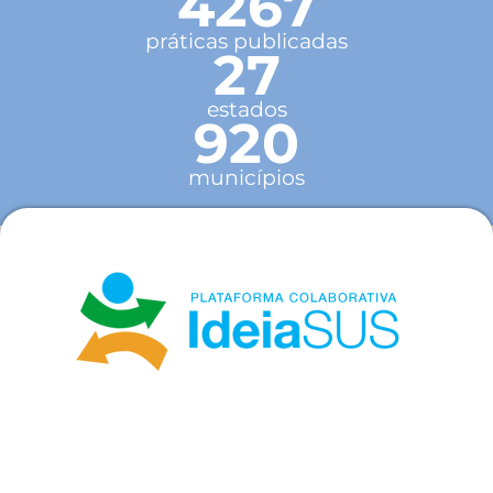
4267
práticas publicadas
27
estados
920
municípios