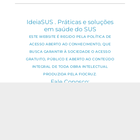
IdeiaSUS . Práticas e soluções
em saúde do SUS
ESTE WEBSITE É REGIDO PELA POLÍTICA DE
ACESSO ABERTO AO CONHECIMENTO, QUE
BUSCA GARANTIR À SOCIEDADE O ACESSO
GRATUITO, PÚBLICO E ABERTO AO CONTEÚDO
INTEGRAL DE TODA OBRA INTELECTUAL
PRODUZIDA PELA FIOCRUZ.
Fale Conosco:
ideia.sus@fiocruz.br
O conteúdo deste portal pode ser
utilizado para todos os fins não
comerciais, respeitados e reservados os
direitos dos autores.