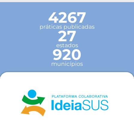
4267
práticas publicadas
27
estados
920
municípios