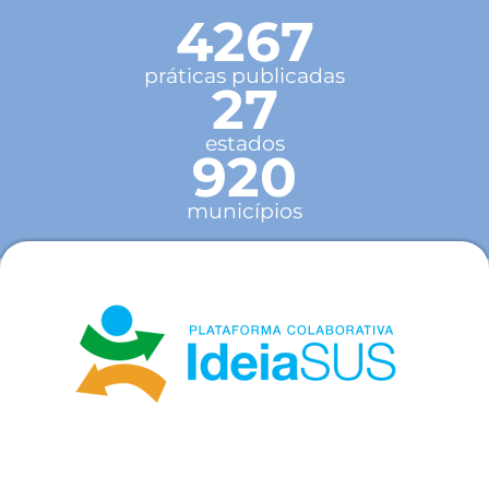
4267
práticas publicadas
27
estados
920
municípios