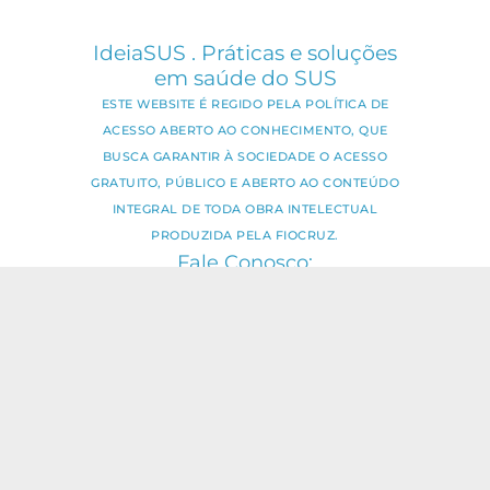
IdeiaSUS . Práticas e soluções
em saúde do SUS
ESTE WEBSITE É REGIDO PELA POLÍTICA DE
ACESSO ABERTO AO CONHECIMENTO, QUE
BUSCA GARANTIR À SOCIEDADE O ACESSO
GRATUITO, PÚBLICO E ABERTO AO CONTEÚDO
INTEGRAL DE TODA OBRA INTELECTUAL
PRODUZIDA PELA FIOCRUZ.
Fale Conosco:
ideia.sus@fiocruz.br
O conteúdo deste portal pode ser
utilizado para todos os fins não
comerciais, respeitados e reservados os
direitos dos autores.