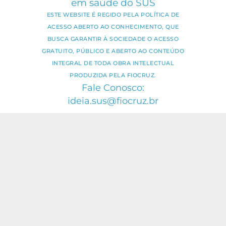
em saúde do SUS
ESTE WEBSITE É REGIDO PELA POLÍTICA DE
ACESSO ABERTO AO CONHECIMENTO, QUE
BUSCA GARANTIR À SOCIEDADE O ACESSO
GRATUITO, PÚBLICO E ABERTO AO CONTEÚDO
INTEGRAL DE TODA OBRA INTELECTUAL
PRODUZIDA PELA FIOCRUZ.
Fale Conosco:
ideia.sus@fiocruz.br
O conteúdo deste portal pode ser
utilizado para todos os fins não
comerciais, respeitados e reservados os
direitos dos autores.