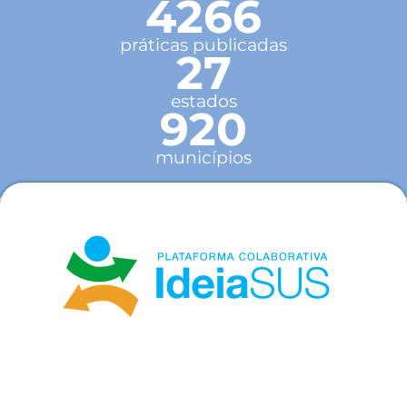
4266
práticas publicadas
27
estados
920
municípios