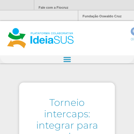
Fale com a Fiocruz
Fundação Oswaldo Cruz
Ol
Torneio
intercaps:
integrar para