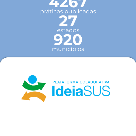
4267
práticas publicadas
27
estados
920
municípios