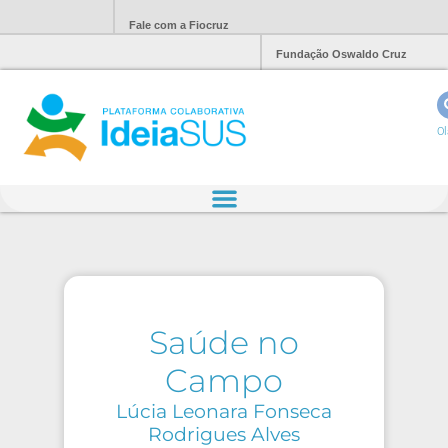
Fale com a Fiocruz
Fundação Oswaldo Cruz
Ol
Saúde no
Campo
Lúcia Leonara Fonseca
Rodrigues Alves