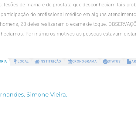
as, lesões de mama e de próstata que desconheciam tais pr
 a participação do profissional médico em alguns atendime
 41 homens, 28 deles realizaram o exame de toque. OBSE
ecíamos. Por inúmeros motivos as pessoas estavam distan
ORIA
LOCAL
INSTITUIÇÃO
CRONOGRAMA
STATUS
AR
rnandes, Simone Vieira.