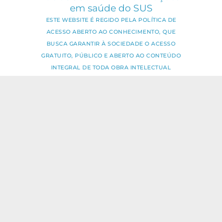
em saúde do SUS
ESTE WEBSITE É REGIDO PELA POLÍTICA DE
ACESSO ABERTO AO CONHECIMENTO, QUE
BUSCA GARANTIR À SOCIEDADE O ACESSO
GRATUITO, PÚBLICO E ABERTO AO CONTEÚDO
INTEGRAL DE TODA OBRA INTELECTUAL
PRODUZIDA PELA FIOCRUZ.
Fale Conosco:
ideia.sus@fiocruz.br
O conteúdo deste portal pode ser
utilizado para todos os fins não
comerciais, respeitados e reservados os
direitos dos autores.