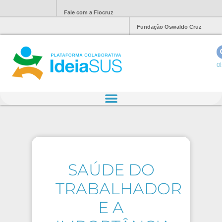
Fale com a Fiocruz
Fundação Oswaldo Cruz
Ol
SAÚDE DO
TRABALHADOR
E A