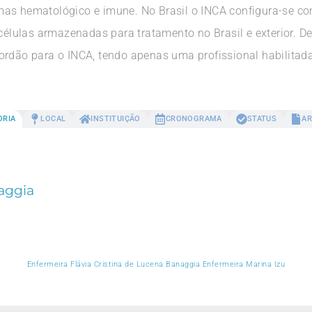
mas hematológico e imune. No Brasil o INCA configura-se c
 células armazenadas para tratamento no Brasil e exterior. 
ordão para o INCA, tendo apenas uma profissional habilitada
ORIA
LOCAL
INSTITUIÇÃO
CRONOGRAMA
STATUS
AR
naggia
Enfermeira Flávia Cristina de Lucena Banaggia Enfermeira Marina Izu