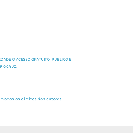
S
EDADE O ACESSO GRATUITO, PÚBLICO E
FIOCRUZ.
rvados os direitos dos autores.