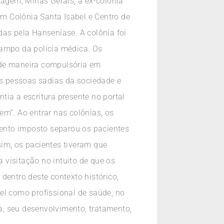
tagem, Minas Gerais, a ex-colônia
om Colônia Santa Isabel e Centro de
s pela Hanseníase. A colônia foi
campo da polícia médica. Os
 de maneira compulsória em
as pessoas sadias da sociedade e
ia a escritura presente no portal
m”. Ao entrar nas colônias, os
mento imposto separou os pacientes
im, os pacientes tiveram que
a visitação no intuito de que os
dentro deste contexto histórico,
el como profissional de saúde, no
, seu desenvolvimento, tratamento,