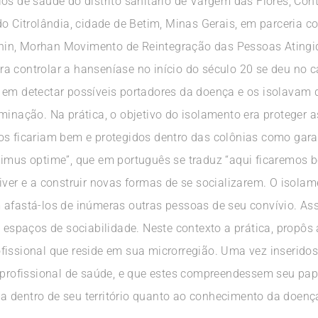
os de saúde do distrito sanitário de Vargem das Flores, Con
do Citrolândia, cidade de Betim, Minas Gerais, em parceria c
in, Morhan Movimento de Reintegração das Pessoas Atingida
a controlar a hanseníase no início do século 20 se deu no 
s em detectar possíveis portadores da doença e os isolavam
minação. Na prática, o objetivo do isolamento era proteger 
s ficariam bem e protegidos dentro das colônias como garant
imus optime”, que em português se traduz “aqui ficaremos be
iver e a construir novas formas de se socializarem. O isola
 afastá-los de inúmeras outras pessoas de seu convívio. Ass
 espaços de sociabilidade. Neste contexto a prática, propôs 
issional que reside em sua microrregião. Uma vez inseridos 
e profissional de saúde, e que estes compreendessem seu pap
 dentro de seu território quanto ao conhecimento da doença