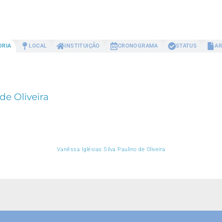
ORIA
LOCAL
INSTITUIÇÃO
CRONOGRAMA
STATUS
AR
de Oliveira
Vanêssa Iglésias Silva Paulino de Oliveira