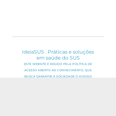
IdeiaSUS . Práticas e soluções
em saúde do SUS
ESTE WEBSITE É REGIDO PELA POLÍTICA DE
ACESSO ABERTO AO CONHECIMENTO, QUE
BUSCA GARANTIR À SOCIEDADE O ACESSO
GRATUITO, PÚBLICO E ABERTO AO CONTEÚDO
INTEGRAL DE TODA OBRA INTELECTUAL
PRODUZIDA PELA FIOCRUZ.
Fale Conosco:
ideia.sus@fiocruz.br