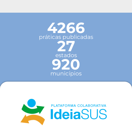
4266
práticas publicadas
27
estados
920
municípios