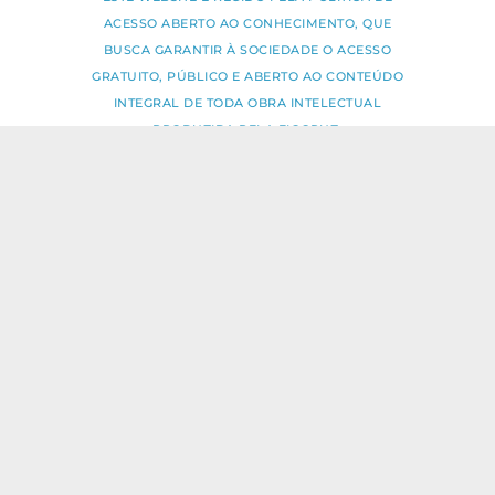
ACESSO ABERTO AO CONHECIMENTO, QUE
BUSCA GARANTIR À SOCIEDADE O ACESSO
GRATUITO, PÚBLICO E ABERTO AO CONTEÚDO
INTEGRAL DE TODA OBRA INTELECTUAL
PRODUZIDA PELA FIOCRUZ.
Fale Conosco:
ideia.sus@fiocruz.br
O conteúdo deste portal pode ser
utilizado para todos os fins não
comerciais, respeitados e reservados os
direitos dos autores.