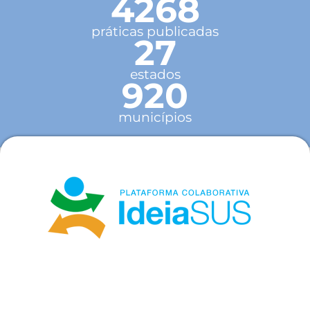
4268
práticas publicadas
27
estados
920
municípios