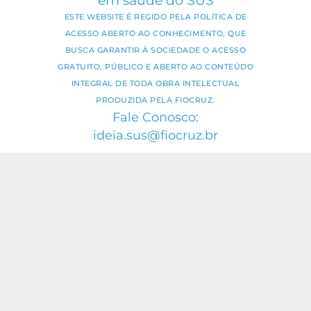
em saúde do SUS
ESTE WEBSITE É REGIDO PELA POLÍTICA DE
ACESSO ABERTO AO CONHECIMENTO, QUE
BUSCA GARANTIR À SOCIEDADE O ACESSO
GRATUITO, PÚBLICO E ABERTO AO CONTEÚDO
INTEGRAL DE TODA OBRA INTELECTUAL
PRODUZIDA PELA FIOCRUZ.
Fale Conosco:
ideia.sus@fiocruz.br
O conteúdo deste portal pode ser
utilizado para todos os fins não
comerciais, respeitados e reservados os
direitos dos autores.