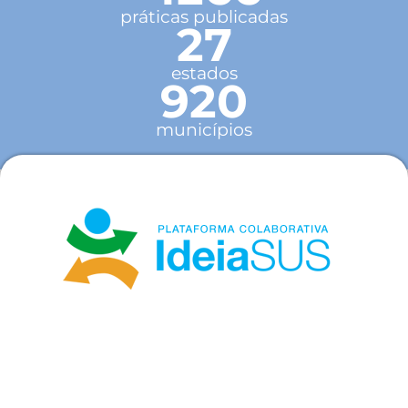
práticas publicadas
27
estados
920
municípios