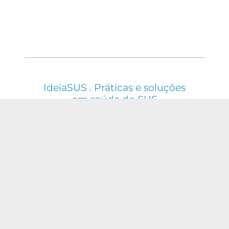
IdeiaSUS . Práticas e soluções
em saúde do SUS
ESTE WEBSITE É REGIDO PELA POLÍTICA DE
ACESSO ABERTO AO CONHECIMENTO, QUE
BUSCA GARANTIR À SOCIEDADE O ACESSO
GRATUITO, PÚBLICO E ABERTO AO CONTEÚDO
INTEGRAL DE TODA OBRA INTELECTUAL
PRODUZIDA PELA FIOCRUZ.
Fale Conosco:
ideia.sus@fiocruz.br