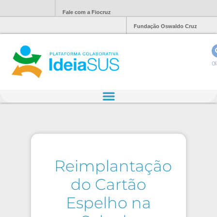
Fale com a Fiocruz
Fundação Oswaldo Cruz
Ol
Reimplantação
do Cartão
Espelho na