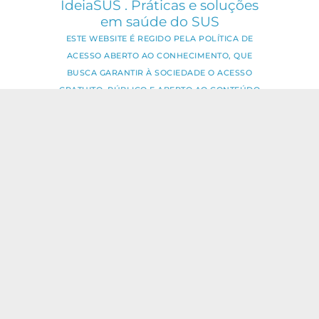
IdeiaSUS . Práticas e soluções
em saúde do SUS
ESTE WEBSITE É REGIDO PELA POLÍTICA DE
ACESSO ABERTO AO CONHECIMENTO, QUE
BUSCA GARANTIR À SOCIEDADE O ACESSO
GRATUITO, PÚBLICO E ABERTO AO CONTEÚDO
INTEGRAL DE TODA OBRA INTELECTUAL
PRODUZIDA PELA FIOCRUZ.
Fale Conosco:
ideia.sus@fiocruz.br
O conteúdo deste portal pode ser
utilizado para todos os fins não
comerciais, respeitados e reservados os
direitos dos autores.