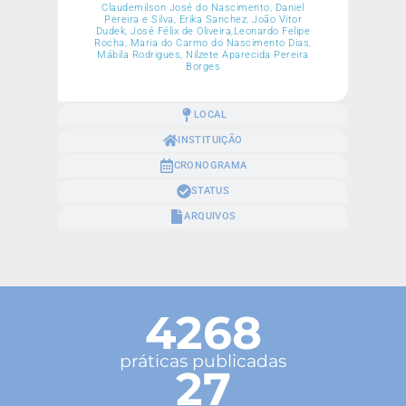
Claudemilson José do Nascimento, Daniel
Pereira e Silva, Erika Sanchez, João Vitor
Dudek, José Félix de Oliveira,Leonardo Felipe
Rocha, Maria do Carmo do Nascimento Dias,
Mábila Rodrigues, Nilzete Aparecida Pereira
Borges
LOCAL
INSTITUIÇÃO
CRONOGRAMA
STATUS
ARQUIVOS
4268
práticas publicadas
27