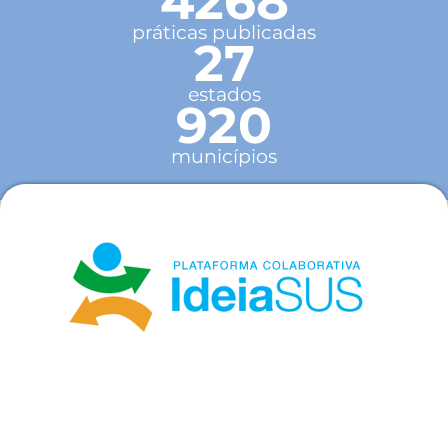
4268
práticas publicadas
27
estados
920
municípios