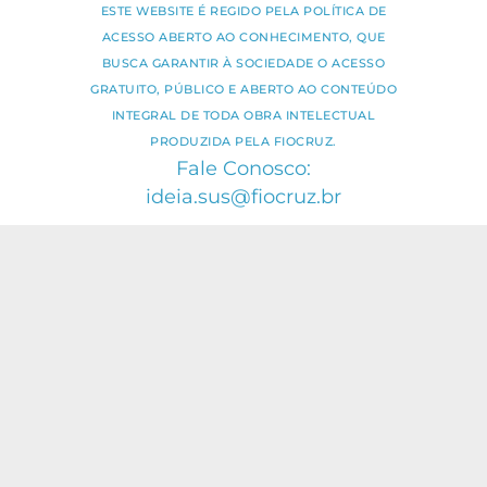
ESTE WEBSITE É REGIDO PELA POLÍTICA DE
ACESSO ABERTO AO CONHECIMENTO, QUE
BUSCA GARANTIR À SOCIEDADE O ACESSO
GRATUITO, PÚBLICO E ABERTO AO CONTEÚDO
INTEGRAL DE TODA OBRA INTELECTUAL
PRODUZIDA PELA FIOCRUZ.
Fale Conosco:
ideia.sus@fiocruz.br
O conteúdo deste portal pode ser
utilizado para todos os fins não
comerciais, respeitados e reservados os
direitos dos autores.