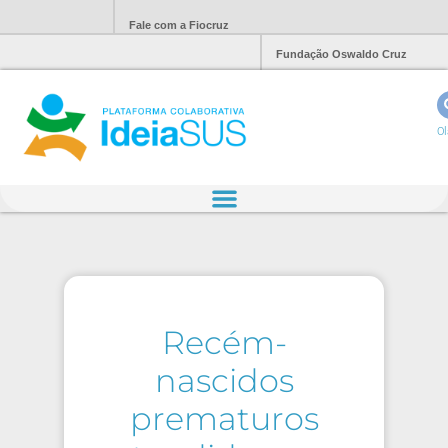
Fale com a Fiocruz
Fundação Oswaldo Cruz
Ol
Recém-
nascidos
prematuros