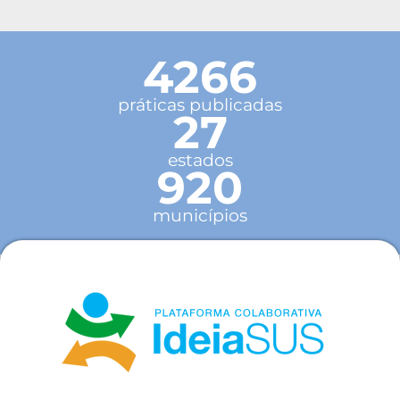
4266
práticas publicadas
27
estados
920
municípios