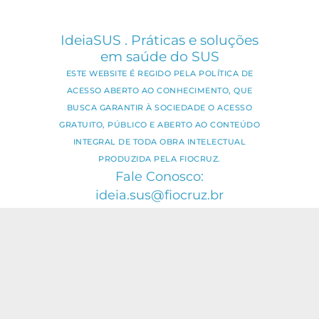
IdeiaSUS . Práticas e soluções
em saúde do SUS
ESTE WEBSITE É REGIDO PELA POLÍTICA DE
ACESSO ABERTO AO CONHECIMENTO, QUE
BUSCA GARANTIR À SOCIEDADE O ACESSO
GRATUITO, PÚBLICO E ABERTO AO CONTEÚDO
INTEGRAL DE TODA OBRA INTELECTUAL
PRODUZIDA PELA FIOCRUZ.
Fale Conosco:
ideia.sus@fiocruz.br
O conteúdo deste portal pode ser
utilizado para todos os fins não
comerciais, respeitados e reservados os
direitos dos autores.