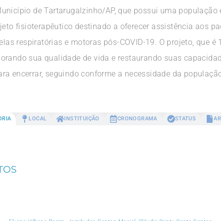
Município de Tartarugalzinho/AP, que possui uma populaçã
jeto fisioterapêutico destinado a oferecer assistência aos p
s respiratórias e motoras pós-COVID-19. O projeto, que é 10
orando sua qualidade de vida e restaurando suas capacidad
ara encerrar, seguindo conforme a necessidade da população
ORIA
LOCAL
INSTITUIÇÃO
CRONOGRAMA
STATUS
AR
TOS