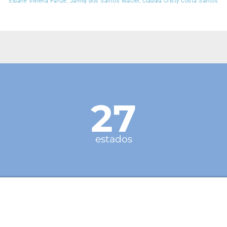
Eluane Vilhena Parize, Jamily dos Santos Maciel, Cláudia Cristy Costa Santos
27
estados