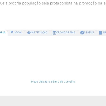
que a própria população seja protagonista na promoção da 
ORIA
LOCAL
INSTITUIÇÃO
CRONOGRAMA
STATUS
AR
Hugo Oliveira e Edilma de Carvalho