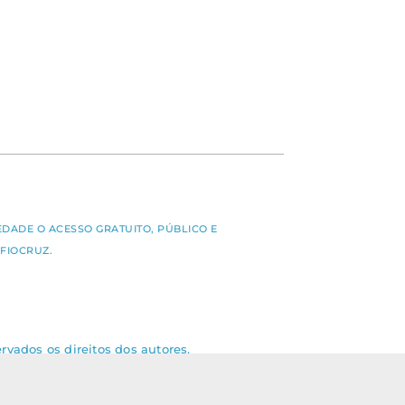
S
EDADE O ACESSO GRATUITO, PÚBLICO E
FIOCRUZ.
rvados os direitos dos autores.