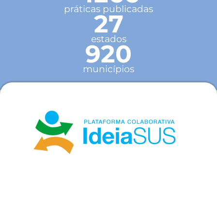
práticas publicadas
27
estados
920
municípios