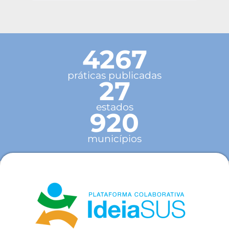
4267
práticas publicadas
27
estados
920
municípios