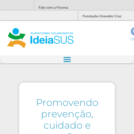
Fale com a Fiocruz
Fundação Oswaldo Cruz
Ol
Promovendo
prevenção,
cuidado e