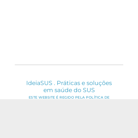
IdeiaSUS . Práticas e soluções
em saúde do SUS
ESTE WEBSITE É REGIDO PELA POLÍTICA DE
ACESSO ABERTO AO CONHECIMENTO, QUE
BUSCA GARANTIR À SOCIEDADE O ACESSO
GRATUITO, PÚBLICO E ABERTO AO CONTEÚDO
INTEGRAL DE TODA OBRA INTELECTUAL
PRODUZIDA PELA FIOCRUZ.