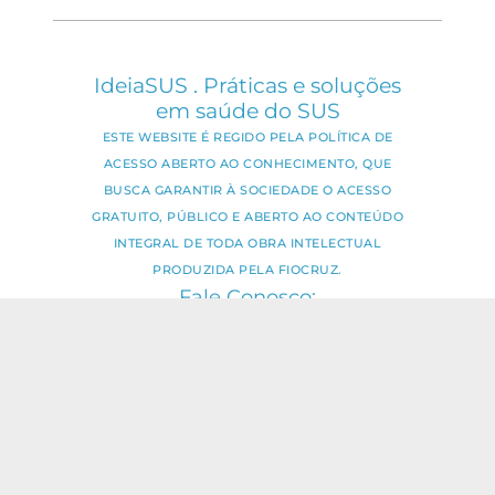
IdeiaSUS . Práticas e soluções
em saúde do SUS
ESTE WEBSITE É REGIDO PELA POLÍTICA DE
ACESSO ABERTO AO CONHECIMENTO, QUE
BUSCA GARANTIR À SOCIEDADE O ACESSO
GRATUITO, PÚBLICO E ABERTO AO CONTEÚDO
INTEGRAL DE TODA OBRA INTELECTUAL
PRODUZIDA PELA FIOCRUZ.
Fale Conosco:
ideia.sus@fiocruz.br
O conteúdo deste portal pode ser
utilizado para todos os fins não
comerciais, respeitados e reservados os
direitos dos autores.