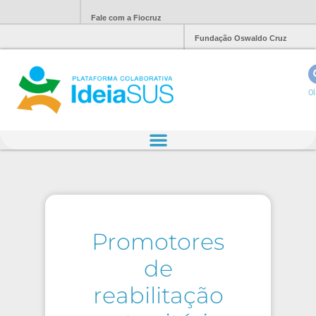
Fale com a Fiocruz
Fundação Oswaldo Cruz
Ol
Promotores
de
reabilitação