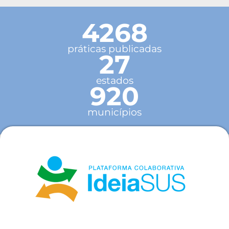
4268
práticas publicadas
27
estados
920
municípios