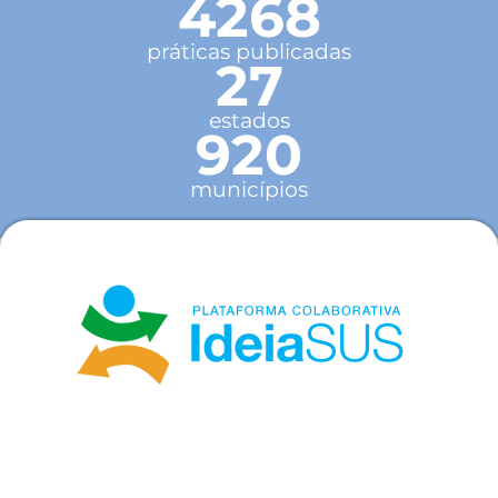
4268
práticas publicadas
27
estados
920
municípios