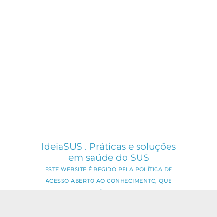
IdeiaSUS . Práticas e soluções
em saúde do SUS
ESTE WEBSITE É REGIDO PELA POLÍTICA DE
ACESSO ABERTO AO CONHECIMENTO, QUE
BUSCA GARANTIR À SOCIEDADE O ACESSO
GRATUITO, PÚBLICO E ABERTO AO CONTEÚDO
INTEGRAL DE TODA OBRA INTELECTUAL