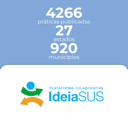
4266
práticas publicadas
27
estados
920
municípios