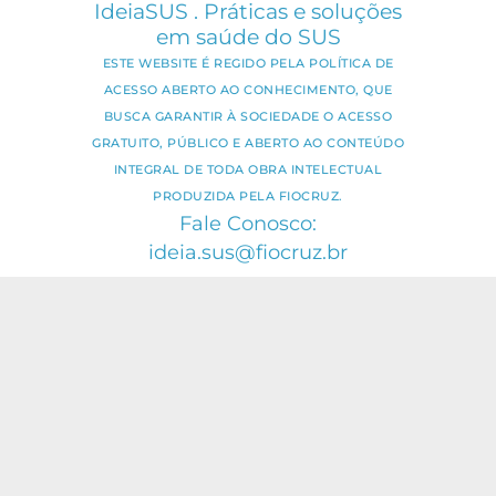
IdeiaSUS . Práticas e soluções
em saúde do SUS
ESTE WEBSITE É REGIDO PELA POLÍTICA DE
ACESSO ABERTO AO CONHECIMENTO, QUE
BUSCA GARANTIR À SOCIEDADE O ACESSO
GRATUITO, PÚBLICO E ABERTO AO CONTEÚDO
INTEGRAL DE TODA OBRA INTELECTUAL
PRODUZIDA PELA FIOCRUZ.
Fale Conosco:
ideia.sus@fiocruz.br
O conteúdo deste portal pode ser
utilizado para todos os fins não
comerciais, respeitados e reservados os
direitos dos autores.