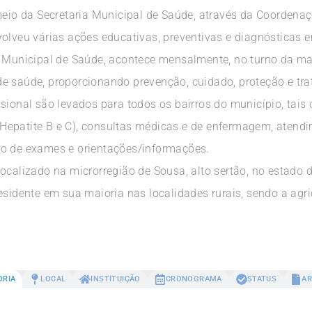
 meio da Secretaria Municipal de Saúde, através da Coordena
olveu várias ações educativas, preventivas e diagnósticas e
ia Municipal de Saúde, acontece mensalmente, no turno da 
e saúde, proporcionando prevenção, cuidado, proteção e tr
sional são levados para todos os bairros do município, tais
V, Hepatite B e C), consultas médicas e de enfermagem, atend
to de exames e orientações/informações.
localizado na microrregião de Sousa, alto sertão, no estado
esidente em sua maioria nas localidades rurais, sendo a agric
ORIA
LOCAL
INSTITUIÇÃO
CRONOGRAMA
STATUS
AR