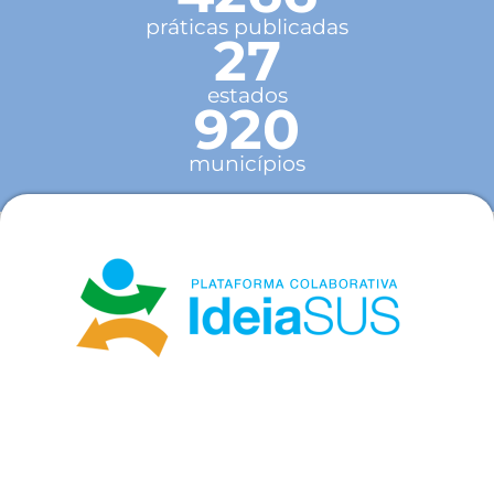
práticas publicadas
27
estados
920
municípios