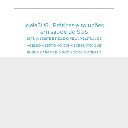
IdeiaSUS . Práticas e soluções
em saúde do SUS
ESTE WEBSITE É REGIDO PELA POLÍTICA DE
ACESSO ABERTO AO CONHECIMENTO, QUE
BUSCA GARANTIR À SOCIEDADE O ACESSO
GRATUITO, PÚBLICO E ABERTO AO CONTEÚDO
INTEGRAL DE TODA OBRA INTELECTUAL
PRODUZIDA PELA FIOCRUZ.
Fale Conosco:
ideia.sus@fiocruz.br
O conteúdo deste portal pode ser
utilizado para todos os fins não
comerciais, respeitados e reservados os
direitos dos autores.