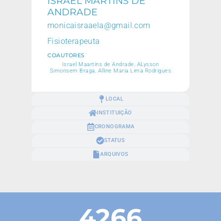
ISRAEL MARTINS DE
ANDRADE
monicaisraaela@gmail.com
Fisioterapeuta
COAUTORES
Israel Maartins de Andrade, ALysson
Simonsem Braga, Alline Maria Lima Rodrigues
LOCAL
INSTITUIÇÃO
CRONOGRAMA
STATUS
ARQUIVOS
4266