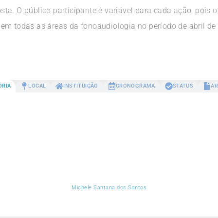
a. O público participante é variável para cada ação, pois o
em todas as áreas da fonoaudiologia no período de abril de 
ORIA
LOCAL
INSTITUIÇÃO
CRONOGRAMA
STATUS
AR
Michele Santana dos Santos