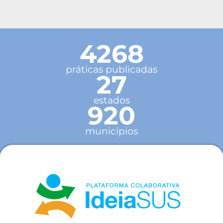
4268
práticas publicadas
27
estados
920
municípios