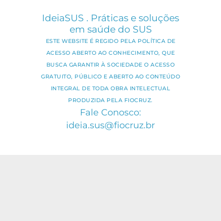
IdeiaSUS . Práticas e soluções
em saúde do SUS
ESTE WEBSITE É REGIDO PELA POLÍTICA DE
ACESSO ABERTO AO CONHECIMENTO, QUE
BUSCA GARANTIR À SOCIEDADE O ACESSO
GRATUITO, PÚBLICO E ABERTO AO CONTEÚDO
INTEGRAL DE TODA OBRA INTELECTUAL
PRODUZIDA PELA FIOCRUZ.
Fale Conosco:
ideia.sus@fiocruz.br
O conteúdo deste portal pode ser
utilizado para todos os fins não
comerciais, respeitados e reservados os
direitos dos autores.