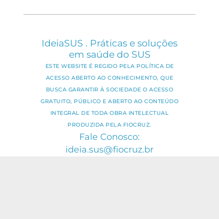
IdeiaSUS . Práticas e soluções
em saúde do SUS
ESTE WEBSITE É REGIDO PELA POLÍTICA DE
ACESSO ABERTO AO CONHECIMENTO, QUE
BUSCA GARANTIR À SOCIEDADE O ACESSO
GRATUITO, PÚBLICO E ABERTO AO CONTEÚDO
INTEGRAL DE TODA OBRA INTELECTUAL
PRODUZIDA PELA FIOCRUZ.
Fale Conosco:
ideia.sus@fiocruz.br
O conteúdo deste portal pode ser
utilizado para todos os fins não
comerciais, respeitados e reservados os
direitos dos autores.