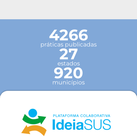
4266
práticas publicadas
27
estados
920
municípios