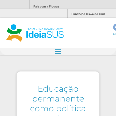
Fale com a Fiocruz
Fundação Oswaldo Cruz
Ol
Educação
permanente
como política