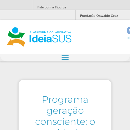
Fale com a Fiocruz
Fundação Oswaldo Cruz
Ol
Programa
geração
consciente: o