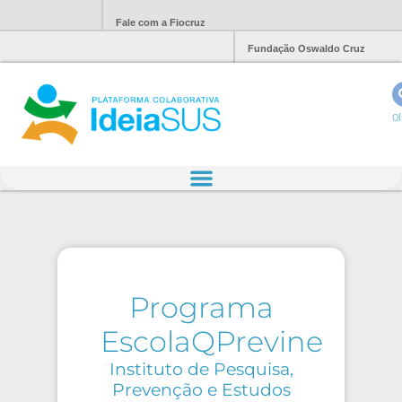
Fale com a Fiocruz
Fundação Oswaldo Cruz
Ol
Programa
EscolaQPrevine
Instituto de Pesquisa,
Prevenção e Estudos