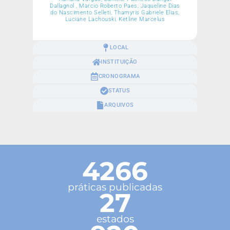
Dallagnol , Marcio Roberto Paes, Jaqueline Dias
do Nascimento Selleti, Thamyris Gabriele Elias,
Luciane Lachouski, Ketline Marcelus
LOCAL
INSTITUIÇÃO
CRONOGRAMA
STATUS
ARQUIVOS
4266
práticas publicadas
27
estados