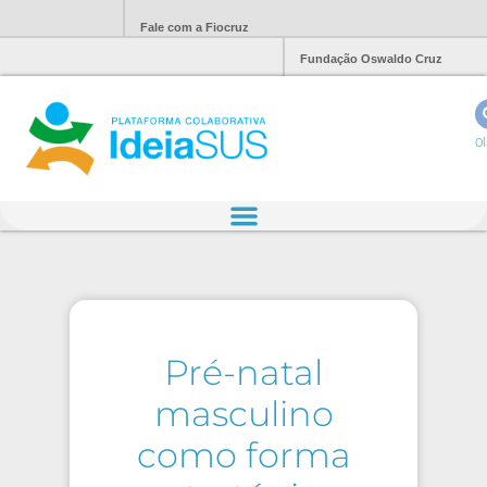
Fale com a Fiocruz
Fundação Oswaldo Cruz
Ol
Pré-natal
masculino
como forma