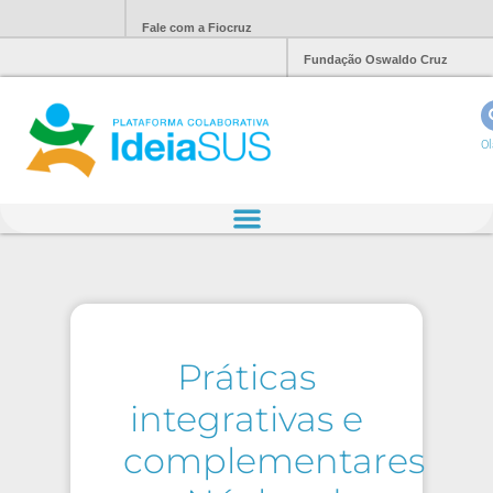
Fale com a Fiocruz
Fundação Oswaldo Cruz
Ol
Práticas
integrativas e
complementares