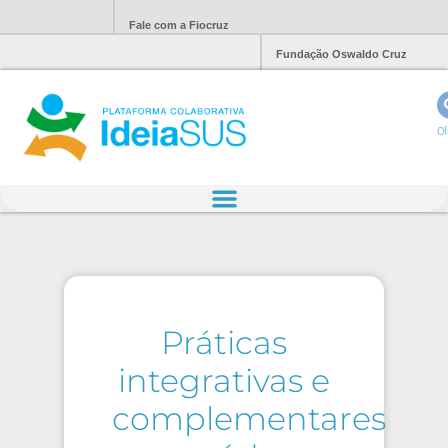
Fale com a Fiocruz
Fundação Oswaldo Cruz
Ol
Práticas
integrativas e
complementares