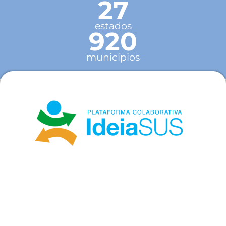
27
estados
920
municípios