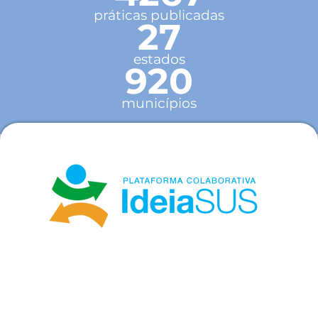
práticas publicadas
27
estados
920
municípios