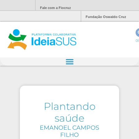
Fale com a Fiocruz
Fundação Oswaldo Cruz
Ol
Plantando
saúde
EMANOEL CAMPOS
FILHO