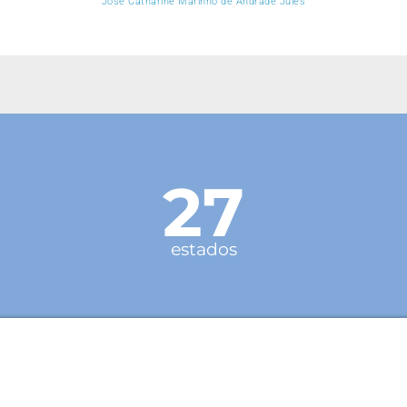
Jôse Catharine Marinho de Andrade Jules
27
estados