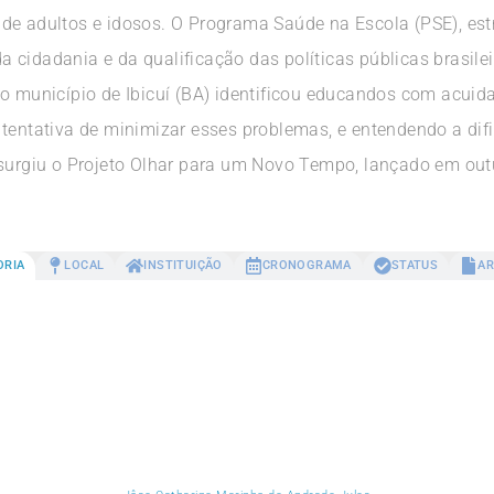
de adultos e idosos. O Programa Saúde na Escola (PSE), est
cidadania e da qualificação das políticas públicas brasilei
do município de Ibicuí (BA) identificou educandos com acuid
 tentativa de minimizar esses problemas, e entendendo a di
 surgiu o Projeto Olhar para um Novo Tempo, lançado em out
ORIA
LOCAL
INSTITUIÇÃO
CRONOGRAMA
STATUS
AR