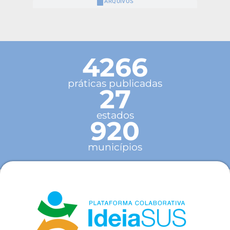
ARQUIVOS
4266
práticas publicadas
27
estados
920
municípios