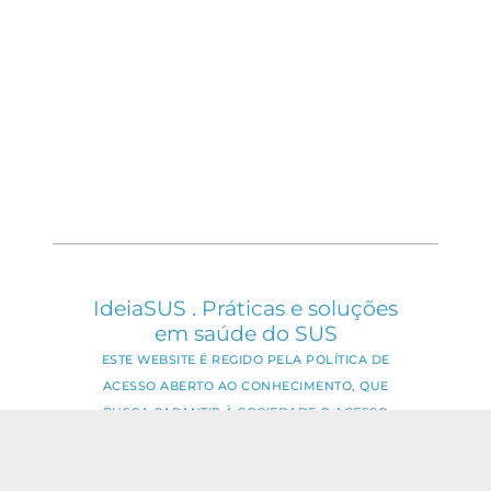
IdeiaSUS . Práticas e soluções
em saúde do SUS
ESTE WEBSITE É REGIDO PELA POLÍTICA DE
ACESSO ABERTO AO CONHECIMENTO, QUE
BUSCA GARANTIR À SOCIEDADE O ACESSO
GRATUITO, PÚBLICO E ABERTO AO CONTEÚDO
INTEGRAL DE TODA OBRA INTELECTUAL
PRODUZIDA PELA FIOCRUZ.