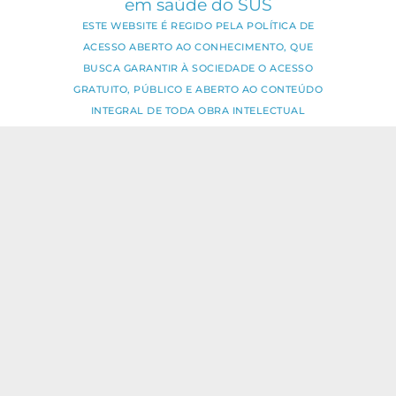
em saúde do SUS
ESTE WEBSITE É REGIDO PELA POLÍTICA DE
ACESSO ABERTO AO CONHECIMENTO, QUE
BUSCA GARANTIR À SOCIEDADE O ACESSO
GRATUITO, PÚBLICO E ABERTO AO CONTEÚDO
INTEGRAL DE TODA OBRA INTELECTUAL
PRODUZIDA PELA FIOCRUZ.
Fale Conosco:
ideia.sus@fiocruz.br
O conteúdo deste portal pode ser
utilizado para todos os fins não
comerciais, respeitados e reservados os
direitos dos autores.