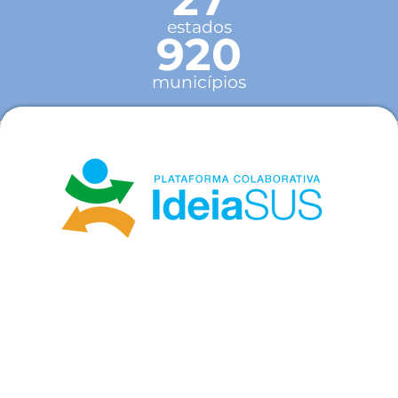
estados
920
municípios